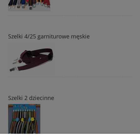
Szelki 4/25 garniturowe męskie
Szelki 2 dziecinne