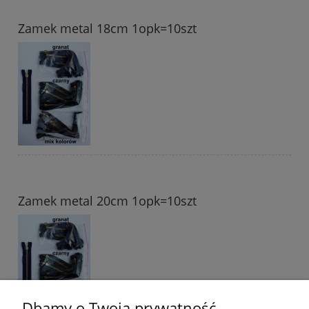
Zamek metal 18cm 1opk=10szt
Zamek metal 20cm 1opk=10szt
Dbamy o Twoją prywatność