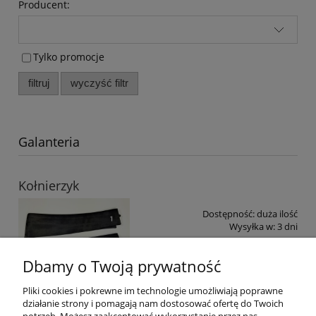
Producent:
Tylko promocje
filtruj
wyczyść filtr
Galanteria
Kołnierzyk
Dostępność:
duża ilość
Wysyłka w:
3 dni
Dbamy o Twoją prywatność
Pliki cookies i pokrewne im technologie umożliwiają poprawne
działanie strony i pomagają nam dostosować ofertę do Twoich