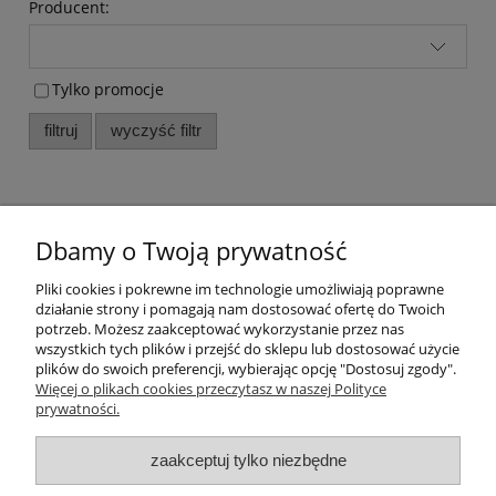
Producent:
Tylko promocje
filtruj
wyczyść filtr
Zamki żyłkowe nierozdzielcze.
Dbamy o Twoją prywatność
Zamek żyłka 18cm nierozdzielczy spodniowy
Pliki cookies i pokrewne im technologie umożliwiają poprawne
działanie strony i pomagają nam dostosować ofertę do Twoich
potrzeb. Możesz zaakceptować wykorzystanie przez nas
Dostępność:
duża ilość
wszystkich tych plików i przejść do sklepu lub dostosować użycie
Wysyłka w:
3 dni
plików do swoich preferencji, wybierając opcję "Dostosuj zgody".
Więcej o plikach cookies przeczytasz w naszej Polityce
prywatności.
Informacje
zaakceptuj tylko niezbędne
Pomoc