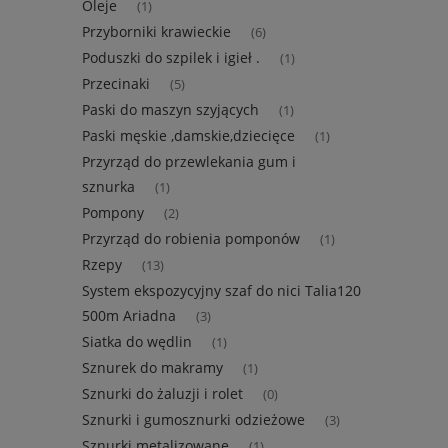
Oleje
(1)
Przyborniki krawieckie
(6)
Poduszki do szpilek i igieł .
(1)
Przecinaki
(5)
Paski do maszyn szyjących
(1)
Paski męskie ,damskie,dziecięce
(1)
Przyrząd do przewlekania gum i
sznurka
(1)
Pompony
(2)
Przyrząd do robienia pomponów
(1)
Rzepy
(13)
System ekspozycyjny szaf do nici Talia120
500m Ariadna
(3)
Siatka do wędlin
(1)
Sznurek do makramy
(1)
Sznurki do żaluzji i rolet
(0)
Sznurki i gumosznurki odzieżowe
(3)
Sznurki metalizowane
(1)