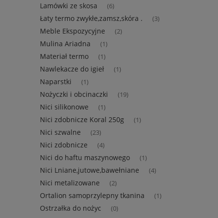
Lamówki ze skosa
(6)
Łaty termo zwykłe,zamsz,skóra .
(3)
Meble Ekspozycyjne
(2)
Mulina Ariadna
(1)
Materiał termo
(1)
Nawlekacze do igieł
(1)
Naparstki
(1)
Nożyczki i obcinaczki
(19)
Nici silikonowe
(1)
Nici zdobnicze Koral 250g
(1)
Nici szwalne
(23)
Nici zdobnicze
(4)
Nici do haftu maszynowego
(1)
Nici Lniane,jutowe,bawełniane
(4)
Nici metalizowane
(2)
Ortalion samoprzylepny tkanina
(1)
Ostrzałka do nożyc
(0)