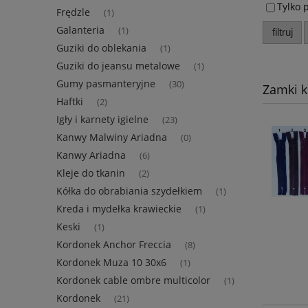
Tylko 
Frędzle
(1)
Galanteria
(1)
filtruj
Guziki do oblekania
(1)
Guziki do jeansu metalowe
(1)
Gumy pasmanteryjne
(30)
Zamki k
Haftki
(2)
Igły i karnety igielne
(23)
Kanwy Malwiny Ariadna
(0)
Kanwy Ariadna
(6)
Kleje do tkanin
(2)
Kółka do obrabiania szydełkiem
(1)
Kreda i mydełka krawieckie
(1)
Keski
(1)
Kordonek Anchor Freccia
(8)
Kordonek Muza 10 30x6
(1)
Kordonek cable ombre multicolor
(1)
Kordonek
(21)