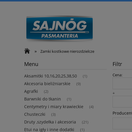
»
Zamki kostkowe nierozdzielcze
Menu
Filtr
Cena:
Aksamitki 10,16,20,25,38,50
(1)
Akcesoria bieliżniarskie
(9)
Agrafki
(2)
÷
Barwniki do tkanin
(1)
Centymetry i miary krawieckie
(4)
Producent
Chusteczki
(3)
Druty ,szydełka i akcesoria
(21)
Etui na igły i inne dodatki
(1)