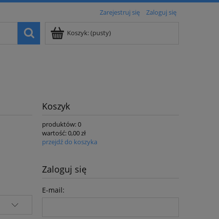
Zarejestruj się
Zaloguj się
Koszyk:
(pusty)
Koszyk
produktów:
0
wartość:
0,00 zł
przejdź do koszyka
Zaloguj się
E-mail: