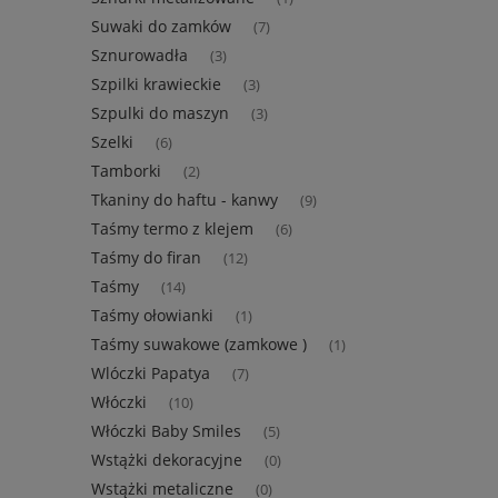
Suwaki do zamków
(7)
Sznurowadła
(3)
Szpilki krawieckie
(3)
Szpulki do maszyn
(3)
Szelki
(6)
Tamborki
(2)
Tkaniny do haftu - kanwy
(9)
Taśmy termo z klejem
(6)
Taśmy do firan
(12)
Taśmy
(14)
Taśmy ołowianki
(1)
Taśmy suwakowe (zamkowe )
(1)
Wlóczki Papatya
(7)
Włóczki
(10)
Włóczki Baby Smiles
(5)
Wstążki dekoracyjne
(0)
Wstążki metaliczne
(0)