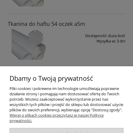
Tkanina do haftu 54 oczek a5m
Dostępność:
duża ilość
Wysyłka w:
3 dni
Tkanina do haftu 54 oczka
Dbamy o Twoją prywatność
Pliki cookies i pokrewne im technologie umożliwiają poprawne
Dostępność:
duża ilość
działanie strony i pomagają nam dostosować ofertę do Twoich
Wysyłka w:
3 dni
potrzeb. Możesz zaakceptować wykorzystanie przez nas
wszystkich tych plików i przejść do sklepu lub dostosować użycie
plików do swoich preferencji, wybierając opcję "Dostosuj zgody".
Więcej o plikach cookies przeczytasz w naszej Polityce
prywatności.
Informacje